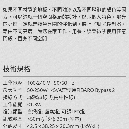
如果不同材質的地板、不同油漆以及不同燈泡的顏色等因
素，可以造就一個空間格局的設計，顯示個人特色，那光
的亮度一定就是特色氛圍的催化劑。裝上了調光控制器，
藉由不同亮度，讓您在家工作、用餐、娛樂彷彿使用任意
門般，置身不同空間。
技術規格
工作電壓 100-240 V~ 50/60 Hz
最大功率 50-250W; <5VA需使用FIBARO Bypass 2
接線方式 2線或3線式(需中性線)
工作能耗 <1.3W
燈泡類型 白熾燈; 鹵素燈; 可調LED燈
訊號範圍 <50m (戶外); 30m (室內)
外觀尺寸 42.5 x 38.25 x 20.3mm (LxWxH)