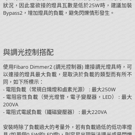
狀況，因此當欲接的燈具瓦數是低於25W時，建議加裝
Bypass2，增加燈具的負載，避免閃爍情形發生。
與調光控制搭配
使用Fibaro Dimmer2 (調光控制器) 連接調光燈具時，可
以連接的燈具最大負載，是取決於負載的類型而有所不
同，如下所標示：
- 電阻負載（常規白熾燈和鹵素光源） : 最大250W
- 電阻容性負載（熒光燈管，電子變壓器，LED） : 最大
200VA
- 電阻式電感負載（鐵磁變壓器） : 最大220VA
安裝時除了負載過大的考量外，若有負載過低的低功率燈
具 (如單個0.5W的LED燈)，則容易出現無法調光或是閃爍