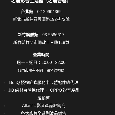
名展影音生活館（名展音響）
台北館
02-29904365
新北市新莊區思源路192巷72號
新竹旗艦館
03-5586617
新竹縣竹北市縣政十三路118號
營業時間
週一 ~ 週日：10:00 - 22:00
各門市略有不同，請預約視聽
BenQ 授權維修服務中心暨配件總代理
JIB 線材台灣總代理 ‧ OPPO 影音產品
經銷商
Atlantic 影音產品經銷商
各大廠牌全系列液晶銷售