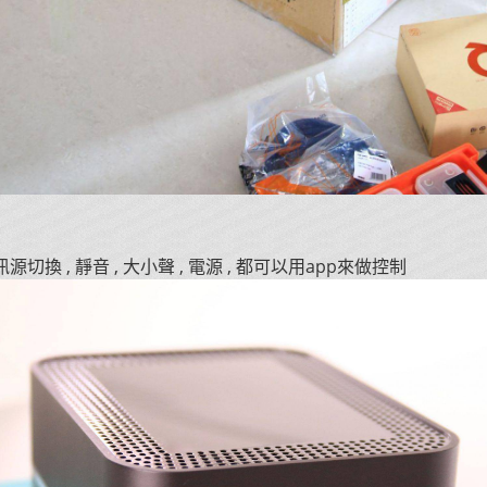
切換 , 靜音 , 大小聲 , 電源 , 都可以用app來做控制