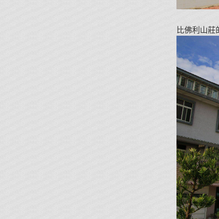
比佛利山莊