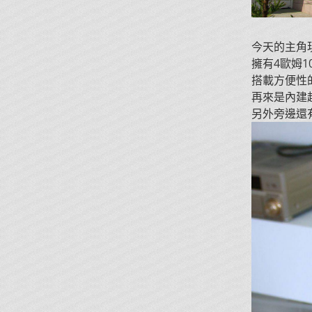
今天的主角現
擁有4歐姆1
搭載方便性的 
再來是內建超
另外旁邊還有